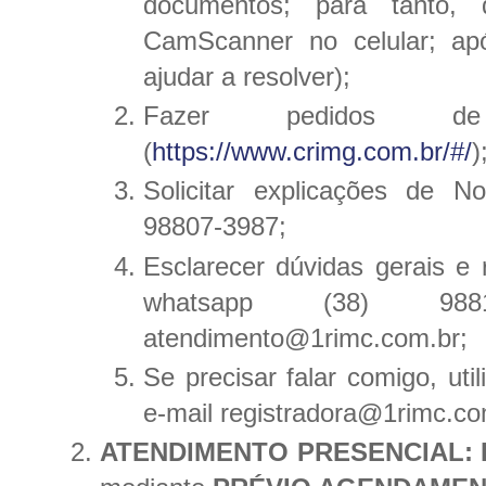
documentos; para tanto,
CamScanner no celular; apó
ajudar a resolver);
Fazer pedidos d
(
https://www.crimg.com.br/#/
)
Solicitar explicações de N
98807-3987;
Esclarecer dúvidas gerais e 
whatsapp (38) 98
atendimento@1rimc.com.br;
Se precisar falar comigo, ut
e-mail registradora@1rimc.co
ATENDIMENTO PRESENCIAL: 