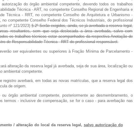
autorização do órgão ambiental competente, devendo todos os trabalhos
bilidade Técnica - ART, no competente Conselho Regional de Engenharia e
de Técnica - RRT, no competente Conselho de Arquitetura e Urbanismo -
no competente Conselho Federal dos Técnicos Industriais, do profissional
unto nº 121/2023)
§ 2º Serão exigidos, ainda, se já averbada a reserva legal,
 áreas resultantes, sem que seja deslocada a área averbada, salvo com
todos os trabalhos técnicos estar acompanhados da respectiva Anotação de
tro de Responsabilidade Técnica - RRT do profissional responsável.
 deverão ser equivalentes ou superiores à Fração Mínima de Parcelamento -
rá alteração da reserva legal já averbada, seja de sua área, localização ou
ão ambiental competente.
 de registro averbará, em todas as novas matrículas, que a reserva legal dos
cula de origem.
ade ou órgão ambiental competente, posteriormente ao desmembramento, o
os termos - inclusive de compensação, se for o caso - para averbação nas
ento / alteração do local da reserva legal,
salvo autorização do