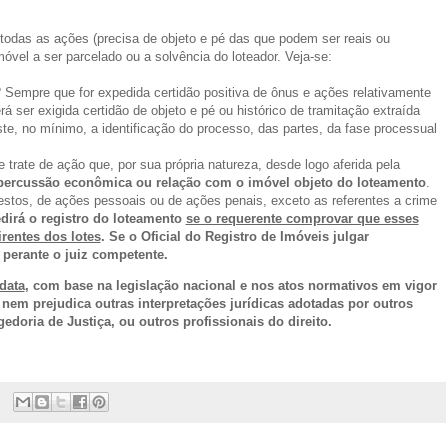
 todas as ações (precisa de objeto e pé das que podem ser reais ou
móvel a ser parcelado ou a solvência do loteador. Veja-se:
 4º Sempre que for expedida certidão positiva de ônus e ações relativamente
á ser exigida certidão de objeto e pé ou histórico de tramitação extraída
nste, no mínimo, a identificação do processo, das partes, da fase processual
rate de ação que, por sua própria natureza, desde logo aferida pela
percussão econômica ou relação com o imóvel objeto do loteamento
.
testos, de ações pessoais ou de ações penais, exceto as referentes a crime
dirá o registro do loteamento
se o requerente comprovar que esses
rentes dos lotes
. Se o Oficial do Registro de Imóveis julgar
 perante o juiz competente.
data
, com base na legislação nacional e nos atos normativos em vigor
 nem prejudica outras interpretações jurídicas adotadas por outros
edoria de Justiça, ou outros profissionais do direito.