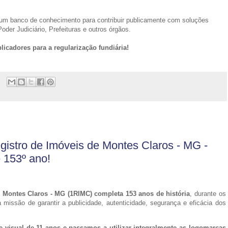
r um banco de conhecimento para contribuir publicamente com soluções
der Judiciário, Prefeituras e outros órgãos.
cadores para a regularização fundiária!
egistro de Imóveis de Montes Claros - MG -
 153º ano!
e Montes Claros - MG (1RIMC) completa 153 anos de história
, durante os
 a missão de g
arantir a publicidade, autenticidade, segurança e eficácia dos
e visual de 11 anos e passamos a utilizar integralmente as logomarcas