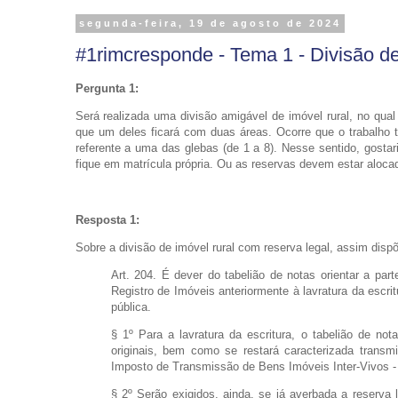
segunda-feira, 19 de agosto de 2024
#1rimcresponde - Tema 1 - Divisão de 
Pergunta 1:
Será realizada uma divisão amigável de imóvel rural, no qua
que um deles ficará com duas áreas. Ocorre que o trabalho t
referente a uma das glebas (de 1 a 8). Nesse sentido, gostar
fique em matrícula própria. Ou as reservas devem estar aloca
Resposta 1:
Sobre a divisão de imóvel rural com reserva legal, assim disp
Art. 204. É dever do tabelião de notas orientar a par
Registro de Imóveis anteriormente à lavratura da escri
pública.
§ 1º Para a lavratura da escritura, o tabelião de no
originais, bem como se restará caracterizada transm
Imposto de Transmissão de Bens Imóveis Inter-Vivos - 
§ 2º Serão exigidos, ainda, se já averbada a reserva l