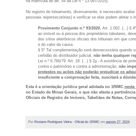
na matrícula do art. 54 da Lei n.º 13.097/2015).
No registro do loteamento, diversamente, é necessário avaliar
pessoais reipersecutórias) e verificar se elas podem afetar o i
Provimento Conjunto n.º 93/2020.
Art. 1.002. (...) §
ao imóvel ou à pessoa dos proprietários tabulares, dever
dos sítios eletrônicos oficiais dos tribunais em que co
e do valor da causa.
§ 5º Tal complementação será desnecessária quando se t
certidão do distribuidor judicial,
não tenha qualquer re
Lei n.º 6.766/79. Art. 18. (...) § 2
o
- A existência de pro
contra o patrimônio e contra a administração,
não impe
protestos ou ações não poderão prejudicar os adqui
insuficiente a comprovação feita, suscitará a dúvida
Esta é a orientação jurídica geral adotada no 1RIMC
nesta 
no Estado de Minas Gerais, o que não afasta a pertinência
Oficiais de Registro de Imóveis, Tabeliães de Notas, Correg
Por
Rosiane Rodrigues Vieira - Oficial do 1RIMC
em
agosto 27, 2024