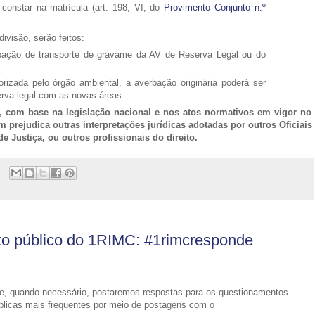
constar na matrícula (art. 198, VI, do
Provimento Conjunto n.º
divisão, serão feitos:
rbação de transporte de gravame da AV de Reserva Legal ou do
rizada pelo órgão ambiental, a averbação originária poderá ser
erva legal com as novas áreas.
a, com base na legislação nacional e nos atos normativos em vigor no
 prejudica outras interpretações jurídicas adotadas por outros Oficiais
e Justiça, ou outros profissionais do direito.
o público do 1RIMC: #1rimcresponde
oje, quando necessário, postaremos respostas para os questionamentos
públicas mais frequentes por meio de postagens com o