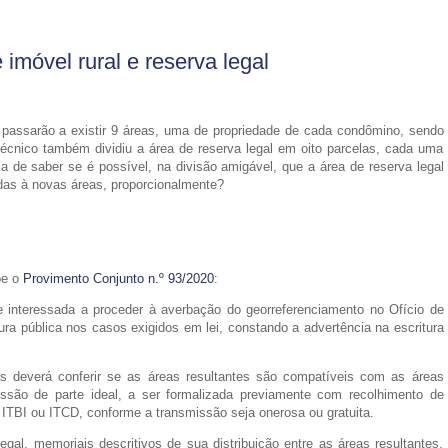
imóvel rural e reserva legal
l passarão a existir 9 áreas, uma de propriedade de cada condômino, sendo
écnico também dividiu a área de reserva legal em oito parcelas, cada uma
ia de saber se é possível, na divisão amigável, que a área de reserva legal
das à novas áreas, proporcionalmente?
õe o
Provimento Conjunto n.º 93/2020
:
te interessada a proceder à averbação do georreferenciamento no Ofício de
tura pública nos casos exigidos em lei, constando a advertência na escritura
tas deverá conferir se as áreas resultantes são compatíveis com as áreas
issão de parte ideal, a ser formalizada previamente com recolhimento de
ITBI ou ITCD, conforme a transmissão seja onerosa ou gratuita.
egal, memoriais descritivos de sua distribuição entre as áreas resultantes,