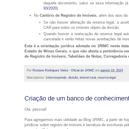
daquele documento, salvo se essa informação já 
93/2020
).
No
Cartório de Registro de Imóveis
, além dos atos da 
Se não houver alteração da reserva legal, a ave
CAR para todos os imóveis objeto da divisão;
Quando houver a realocação da reserva legal auto
cancelada e serão feitas novas averbações de res
Esta é a orientação jurídica adotada no 1RIMC nesta dat
Estado de Minas Gerais, o que não afasta a pertinência nem
de Registro de Imóveis, Tabeliães de Notas, Corregedoria d
Por
Rosiane Rodrigues Vieira - Oficial do 1RIMC
em
agosto 19, 2024
Marcadores:
1rimcresponde
,
divisão
,
imóvel rural
,
reserva legal
Criação de um banco de conheciment
Olá, pessoal!
Para agregarmos mais utilidade ao Blog 1RIMC, a partir de h
jurídicos sobre registro de imóveis e lavratura de escrituras 