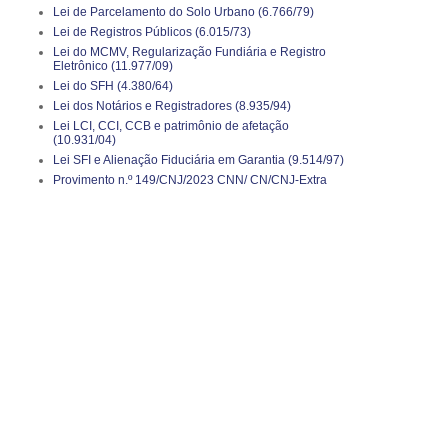
Lei de Parcelamento do Solo Urbano (6.766/79)
Lei de Registros Públicos (6.015/73)
Lei do MCMV, Regularização Fundiária e Registro
Eletrônico (11.977/09)
Lei do SFH (4.380/64)
Lei dos Notários e Registradores (8.935/94)
Lei LCI, CCI, CCB e patrimônio de afetação
(10.931/04)
Lei SFI e Alienação Fiduciária em Garantia (9.514/97)
Provimento n.º 149/CNJ/2023 CNN/ CN/CNJ-Extra