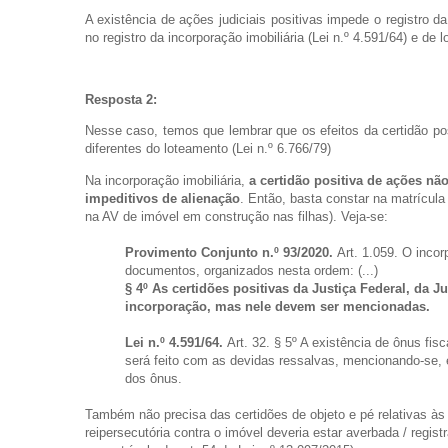
A existência de ações judiciais positivas impede o registro da
no registro da incorporação imobiliária (Lei n.º 4.591/64) e de 
Resposta 2:
Nesse caso, temos que lembrar que os efeitos da certidão posi
diferentes do loteamento (Lei n.º 6.766/79)
Na incorporação imobiliária,
a certidão positiva de ações nã
impeditivos de alienação
. Então, basta constar na matrícula
na AV de imóvel em construção nas filhas). Veja-se:
Provimento Conjunto n.º 93/2020.
Art. 1.059. O incor
documentos, organizados nesta ordem: (...)
§ 4º As certidões positivas da Justiça Federal, da 
incorporação, mas nele devem ser mencionadas.
Lei n.º 4.591/64.
Art. 32. § 5º A existência de ônus fis
será feito com as devidas ressalvas, mencionando-se, 
dos ônus.
Também não precisa das certidões de objeto e pé relativas à
reipersecutória contra o imóvel deveria estar averbada / regist