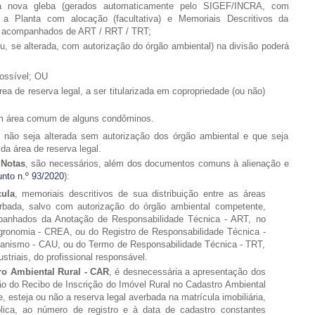
a nova gleba (gerados automaticamente pelo SIGEF/INCRA, com
a a Planta com alocação (facultativa) e Memoriais Descritivos da
as, acompanhados de ART / RRT / TRT;
ou, se alterada, com autorização do órgão ambiental) na divisão poderá
possível; OU
ea de reserva legal, a ser titularizada em copropriedade (ou não)
 em área comum de alguns condôminos.
e não seja alterada sem autorização dos órgão ambiental e que seja
da área de reserva legal.
 Notas
, são necessários, além dos documentos comuns à alienação e
nto n.º 93/2020
):
cula
, memoriais descritivos de sua distribuição entre as áreas
rbada, salvo com autorização do órgão ambiental competente,
mpanhados da Anotação de Responsabilidade Técnica - ART, no
ronomia - CREA, ou do Registro de Responsabilidade Técnica -
banismo - CAU, ou do Termo de Responsabilidade Técnica - TRT,
triais, do profissional responsável.
ro Ambiental Rural - CAR
, é desnecessária a apresentação dos
ão do Recibo de Inscrição do Imóvel Rural no Cadastro Ambiental
 esteja ou não a reserva legal averbada na matrícula imobiliária,
blica, ao número de registro e à data de cadastro constantes