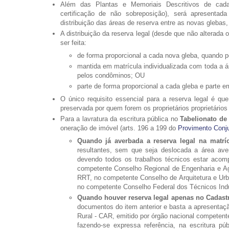
Além das Plantas e Memoriais Descritivos de cad
certificação de não sobreposição), será apresentad
distribuição das áreas de reserva entre as novas gleb
A distribuição da reserva legal (desde que não alterada 
ser feita:
de forma proporcional a cada nova gleba, quando 
mantida em matrícula individualizada com toda a ár
pelos condôminos; OU
parte de forma proporcional a cada gleba e parte
O único requisito essencial para a reserva legal é qu
preservada por quem forem os proprietários proprietários 
Para a lavratura da escritura pública no
Tabelionato de
oneração de imóvel (arts. 196 a 199 do
Provimento Conju
Quando já averbada a reserva legal na matrí
resultantes, sem que seja deslocada a área ave
devendo todos os trabalhos técnicos estar aco
competente Conselho Regional de Engenharia e Ag
RRT, no competente Conselho de Arquitetura e Ur
no competente Conselho Federal dos Técnicos Indus
Quando houver reserva legal apenas no Cadast
documentos do item anterior e basta a apresentaç
Rural - CAR, emitido por órgão nacional competente,
fazendo-se expressa referência, na escritura pú