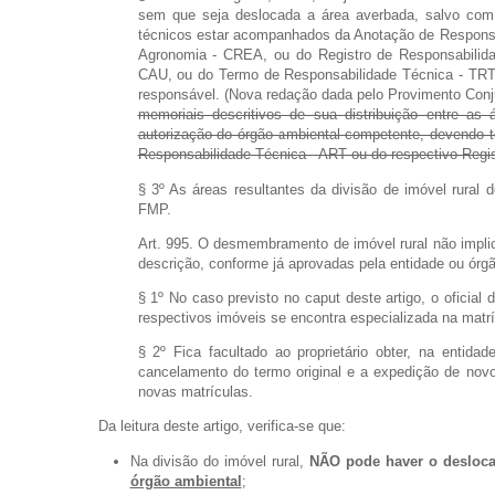
sem que seja deslocada a área averbada, salvo com 
técnicos estar acompanhados da Anotação de Responsa
Agronomia - CREA, ou do Registro de Responsabilida
CAU, ou do Termo de Responsabilidade Técnica - TRT, 
responsável. (Nova redação dada pelo Provimento Conj
memoriais descritivos de sua distribuição entre as
autorização do órgão ambiental competente, devendo 
Responsabilidade Técnica - ART ou do respectivo Regis
§ 3º As áreas resultantes da divisão de imóvel rural
FMP.
Art. 995. O desmembramento de imóvel rural não implica
descrição, conforme já aprovadas pela entidade ou órg
§ 1º No caso previsto no caput deste artigo, o oficial
respectivos imóveis se encontra especializada na matrí
§ 2º Fica facultado ao proprietário obter, na entid
cancelamento do termo original e a expedição de nov
novas matrículas.
Da leitura deste artigo, verifica-se que:
Na divisão do imóvel rural,
NÃO pode haver o deslocam
órgão ambiental
;