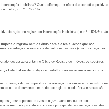
 incorporação imobiliária? Qual a diferença de efeito das certidões positivas
loteamento (Lei n.º 6.766/79)?
tiva de ações no registro da incorporação imobiliária (Lei n.º 4.591/64) são
o impede o registro nem os ônus fiscais e reais, desde que não
 mãe a averbação de existência de certidões positivas (cuja informação vai
porador deverá apresentar, no Ofício de Registro de Imóveis, os seguintes
Justiça Estadual ou da Justiça do Trabalho não impedem o registro da
cais ou reais, salvo os impeditivos de alienação, não impedem o registro, que
em todos os documentos, extraídos do registro, a existência e a extensão
s ações (mesmo porque se tivesse alguma ação real ou pessoal
rada na matrícula para afetar o imóvel - princípio da concentração dos atos