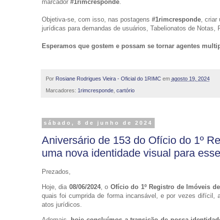
marcador
#1rimcresponde
.
Objetiva-se, com isso, nas postagens
#1rimcresponde
, cria
jurídicas para demandas de usuários, Tabelionatos de Notas, Po
Esperamos que gostem e possam se tornar agentes multipli
Por
Rosiane Rodrigues Vieira - Oficial do 1RIMC
em
agosto 19, 2024
Marcadores:
1rimcresponde
,
cartório
sábado, 8 de junho de 2024
Aniversário de 153 do Ofício do 1º R
uma nova identidade visual para esse
Prezados,
Hoje, dia
08/06/2024
, o
Ofício do 1º Registro de Imóveis d
quais foi cumprida de forma incansável, e por vezes difícil,
atos jurídicos.
Ademais,
hoje concluímos a transição de nossa identidad