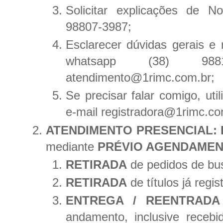
Solicitar explicações de N
98807-3987;
Esclarecer dúvidas gerais e 
whatsapp (38) 98
atendimento@1rimc.com.br;
Se precisar falar comigo, ut
e-mail registradora@1rimc.co
ATENDIMENTO PRESENCIAL: 
mediante
PRÉVIO AGENDAME
RETIRADA
de pedidos de busc
RETIRADA
de títulos já regis
ENTREGA / REENTRADA
andamento, inclusive receb